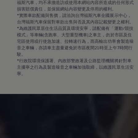
福斯汽車，均不承擔造訪或使用本網站內容所造成的任何形式
損害賠償責任，並保留網站內容變更及停用的權利。
*實際車款配備與售價，請洽詢台灣福斯汽車全國展示中心，
台灣福斯汽車保留對車款出售與否及其內容記載變更之權利。
*為維護民眾居住生活品質及環境安寧，請配備有「運動/競技
模式」等車輛(含跑車、大型重型機車)之車主，勿於市區及住
宅區使用或行使急加速、拉轉速行為，而高輸出功率會製造噪
音之車輛，亦請車主盡量避免於市區夜間21時至上午7時間行
駛。
*行政院環境保護署、內政部警政署及公路監理機關將針對車
主擾寧之行為及製造噪音之車輛加強取締，以維護民眾生活安
寧。