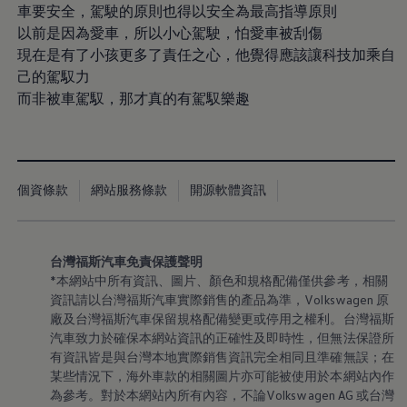
機油與油品
車要安全，駕駛的原則也得以安全為最高指導原則
電池
以前是因為愛車，所以小心駕駛，怕愛車被刮傷
福斯人禮遇計畫
現在是有了小孩更多了責任之心，他覺得應該讓科技加乘自
會員專屬禮遇
行動禮遇
己的駕馭力
MapCare 導航圖資
而非被車駕馭，那才真的有駕馭樂趣
車主手冊下載
關於 Volkswagen
台灣福斯汽車
Volkswagen AG
體驗 Volkswagen
品牌專區
個資條款
網站服務條款
開源軟體資訊
智慧、安全與駕馭樂趣
ID. 純電生活
最新消息
經銷網絡
台灣福斯汽車免責保護聲明
財務方案
*本網站中所有資訊、圖片、顏色和規格配備僅供參考，相關
關於福斯汽車財務服務
資訊請以台灣福斯汽車實際銷售的產品為準
，
Volkswagen
原
低額月付分期方案
廠及台灣福斯汽車保留規格配備變更或停用之權利。台灣福斯
平均月付分期方案
租賃
汽車致力於確保本網站資訊的正確性及即時性，但無法保證所
人才招募
有資訊皆是與台灣本地實際銷售資訊完全相同且準確無誤；在
某些情況下，海外車款的相關圖片亦可能被使用於本網站內作
為參考。對於本網站內所有內容，不論Volkswagen AG 或台灣