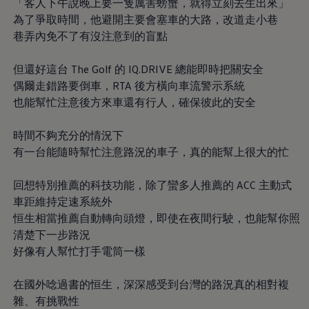
「客人下午說晚上要一隻厲害螃蟹，就得立刻去生出來」
八大保證
最新優惠
為了爭取時間，他避開主要會塞車的大路，改道走小巷
車輛搜尋
巷弄內免不了有沒注意到的盲點
愛車出售
多元移動服務
長期租賃方案
但還好這台 The Golf 的 IQ.DRIVE 總能即時把關安全
福斯暢行 Volkswagen MOVE
偶爾走錯路要倒車，RTA 後方橫向車流警示系統
企業客戶服務
也能幫忙注意後方來車還有行人，確保彼此的安全
Why Volkswagen
採購指南
企業客戶財務服務
時間不夠充分的情況下
原廠精品配件
有一台能隨時幫忙注意路況的車子，真的能幫上很大的忙
車主服務
品質保固服務
保養與維修
回想特別推薦的科技功能，除了蠻多人推薦的 ACC 主動式
保養與檢查
車距維持定速系統外
長里程彈性保養
維修與支援
恒生相當推薦自動轉向頭燈，即使在夜間行駛，也能幫你照
原廠健檢服務
清楚下一步路況
原廠零件與配件
好像有人幫忙打手電筒一樣
外觀與內裝
電瓶
車身與漆面
在國外唸過書的恒生，深深感受到台灣的路況真的相對複
引擎與底盤
雜、有挑戰性
輪圈與輪胎