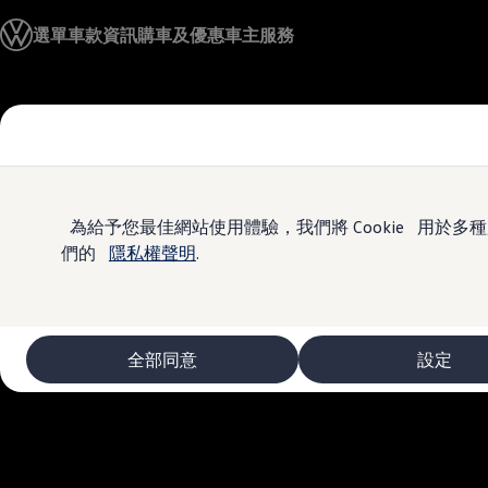
車款資訊
選單
車款資訊
購車及優惠
車主服務
The ID.4
The ID.4 GTX
The ID.5
The ID.5 GTX
Skip to
Skip
The Polo
main
to
The new Polo GTI
content
footer
The Golf
The Golf GTI
The Golf R
The Golf GTI
為給予您最佳網站使用體驗，我們將 Cookie 用
The Golf Variant
們的
隱私權聲明
.
The Golf R Variant
The Touran
The T-Cross
The all-new T-Roc
The Tiguan
全部同意
設定
The Passat
購車及優惠
最新優惠
新車購車優惠
原廠認證中古車購車優惠
長期租賃優惠
原廠認證中古車 Certified Pre-Owned