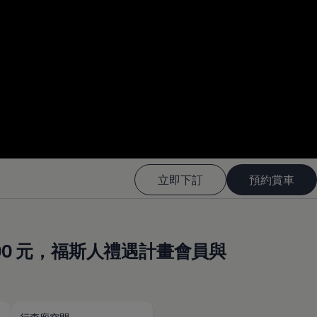
--:--
Remaining time, --:-
立即下訂
預約賞車
,000 元，福斯人禮遇計畫會員與