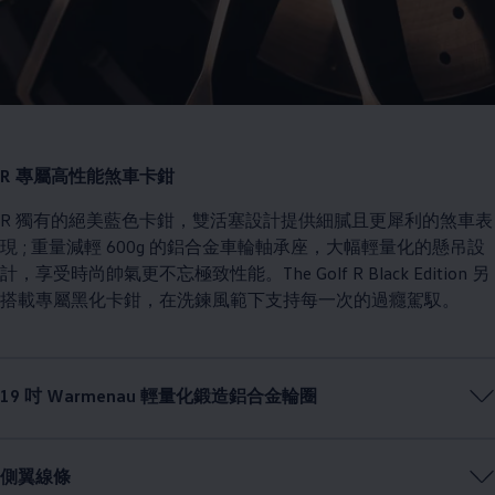
R 專屬高性能煞車卡鉗
R 獨有的絕美藍色卡鉗，雙活塞設計提供細膩且更犀利的煞車表
現 ; 重量減輕 600g 的鋁合金車輪軸承座，大幅輕量化的懸吊設
計，享受時尚帥氣更不忘極致性能。​The Golf R Black Edition 另
搭載專屬黑化卡鉗，在洗鍊風範下支持每一次的過癮駕馭。
19 吋 Warmenau 輕量化鍛造鋁合金輪圈
側翼線條