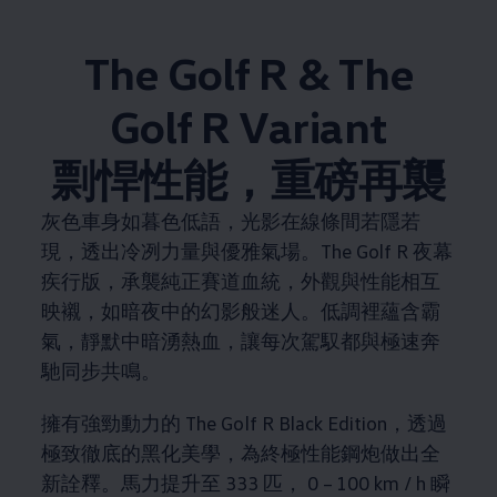
The Golf R & The
Golf R Variant​
剽悍性能，重磅再襲
灰色車身如暮色低語，光影在線條間若隱若
現，透出冷冽力量與優雅氣場。The Golf R 夜幕
疾行版，承襲純正賽道血統，外觀與性能相互
映襯，如暗夜中的幻影般迷人。低調裡蘊含霸
氣，靜默中暗湧熱血，讓每次駕馭都與極速奔
馳同步共鳴。
擁有強勁動力的 The Golf R Black Edition，透過
極致徹底的黑化美學，為終極性能鋼炮做出全
新詮釋。馬力提升至 333 匹， 0 – 100 km / h 瞬