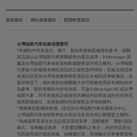
個資條款
網站服務條款
開源軟體資訊
台灣福斯汽車免責保護聲明
*本網站中所有資訊、圖片、顏色和規格配備僅供參考，相關
資訊請以台灣福斯汽車實際銷售的產品為準
，
Volkswagen
原
廠及台灣福斯汽車保留規格配備變更或停用之權利。台灣福斯
汽車致力於確保本網站資訊的正確性及即時性，但無法保證所
有資訊皆是與台灣本地實際銷售資訊完全相同且準確無誤；在
某些情況下，海外車款的相關圖片亦可能被使用於本網站內作
為參考。對於本網站內所有內容，不論Volkswagen AG 或台灣
福斯汽車，均不承擔造訪或使用本網站內容所造成的任何形式
損害賠償責任，並保留網站內容變更及停用的權利。
*實際車款配備與售價，請洽詢台灣福斯汽車全國展示中心，
台灣福斯汽車保留對車款出售與否及其內容記載變更之權利。
*為維護民眾居住生活品質及環境安寧，請配備有「運動/競技
模式」等車輛(含跑車、大型重型機車)之車主，勿於市區及住
宅區使用或行使急加速、拉轉速行為，而高輸出功率會製造噪