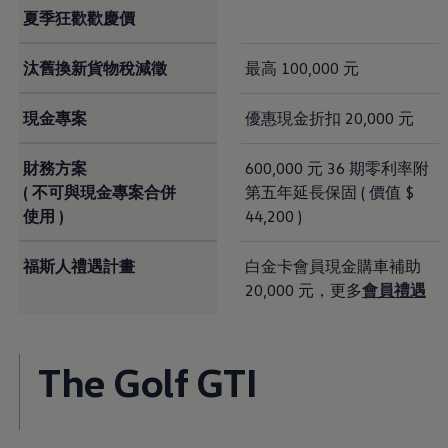
機油與油品
夏季狂歡歡慶價
電池
福斯人禮遇計畫
會員專屬禮遇
汰舊換新貨物稅減徵
最高 100,000 元
行動禮遇
MapCare 導航圖資
現金專案
優惠現金折扣 20,000 元
車主手冊下載
關於 Volkswagen
台灣福斯汽車
財務方案
600,000 元 36 期零利率附
Volkswagen AG
體驗 Volkswagen
( 不可與現金專案合併
第五年延長保固 ( 價值 $
品牌專區
使用 )
44,200 )
智慧、安全與駕馭樂趣
ID. 純電生活
最新消息
福斯人禮遇計畫
白金卡會員現金購車補助
經銷網絡
20,000 元，更多
會員禮遇
財務方案
關於福斯汽車財務服務
低額月付分期方案
平均月付分期方案
The Golf GTI
租賃
人才招募