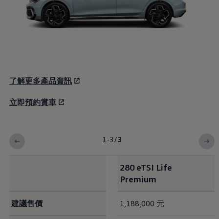
八大保證
最新優惠
車輛搜尋
愛車出售
多元移動服務
長期租賃方案
福斯暢行 Volkswagen MOVE
企業客戶服務
Why Volkswagen
了解更多產品資訊
採購指南
企業客戶財務服務
原廠精品配件
立即預約賞車
車主服務
品質保固服務
保養與維修
保養與檢查
1-3
/
3
長里程彈性保養
維修與支援
原廠健檢服務
280 eTSI Life
原廠零件與配件
Premium
外觀與內裝
電瓶
車身與漆面
建議售價
1,188,000 元
引擎與底盤
輪圈與輪胎