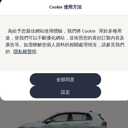
Cookie 使用方法
車款資訊
The ID.4
The ID.4 GTX
The ID.5
Skip to
Skip
The ID.5 GTX
為給予您最佳網站使用體驗，我們將 Cookie 用於多種用
main
to
The Polo
途，使我們可以不斷優化網站，並依照您的喜好訂製內容及
content
footer
Information
The new Polo GTI
The Golf
廣告等。如需瞭解您個人資料的相關處理情況，請參見我們
The Golf GTI
的
隱私權聲明
.
The Golf R
The Golf GTI
The Golf Variant
The Golf
The Golf R Variant
The Touran
The T-Cross
全部同意
The all-new T-Roc
The Tiguan
設定
The Passat
購車及優惠
最新優惠
新車購車優惠
原廠認證中古車購車優惠
長期租賃優惠
原廠認證中古車 Certified Pre-Owned