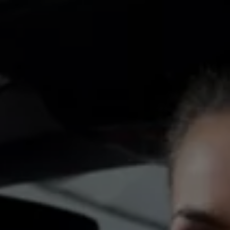
八大保證
最新優惠
車輛搜尋
愛車出售
多元移動服務
長期租賃方案
福斯暢行 Volkswagen MOVE
企業客戶服務
Why Volkswagen
採購指南
企業客戶財務服務
原廠精品配件
車主服務
品質保固服務
保養與維修
保養與檢查
長里程彈性保養
維修與支援
原廠健檢服務
原廠零件與配件
外觀與內裝
電瓶
車身與漆面
引擎與底盤
輪圈與輪胎