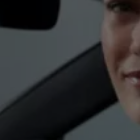
機油與油品
電池
福斯人禮遇計畫
會員專屬禮遇
行動禮遇
MapCare 導航圖資
車主手冊下載
關於 Volkswagen
台灣福斯汽車
Volkswagen AG
體驗 Volkswagen
品牌專區
智慧、安全與駕馭樂趣
ID. 純電生活
最新消息
經銷網絡
財務方案
關於福斯汽車財務服務
低額月付分期方案
平均月付分期方案
租賃
人才招募