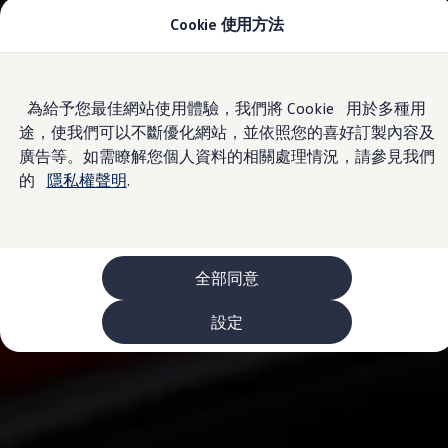
Cookie 使用方法
車款資訊
The ID.4
The ID.4 GTX
The ID.5
Skip to
Skip
The ID.5 GTX
為給予您最佳網站使用體驗，我們將 Cookie 用於多種用
main
to
The Polo
途，使我們可以不斷優化網站，並依照您的喜好訂製內容及
content
footer
The new Polo GTI
The Golf
廣告等。如需瞭解您個人資料的相關處理情況，請參見我們
The Golf GTI
的
隱私權聲明
.
The Golf R
The Golf GTI
The Golf Variant
The Golf R Variant
The Touran
The T-Cross
全部同意
The all-new T-Roc
The Tiguan
設定
The Passat
購車及優惠
最新優惠
新車購車優惠
原廠認證中古車購車優惠
長期租賃優惠
原廠認證中古車 Certified Pre-Owned