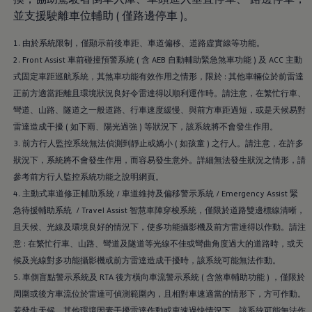
並支援駛離車位輔助 ( 僅路邊停車 )。
1. 由於系統限制，僅顯示前後車距、車道偏移、道路虛實線等功能。
2. Front Assist 車前碰撞預警系統 ( 含 AEB 自動輔助緊急煞車功能 ) 及 ACC 主動
式固定車距巡航系統，其煞車功能有效作用之情形，限於 : 其他車輛位於前雷達
正前方適當距離且環境狀況良好令雷達得以順利運作時。請注意，在繁忙行車、
彎道、山路、隧道之一般道路、行車速度緩慢、與前方車距過短，或是天候易對
雷達造成干擾 ( 如下雨、陽光過強 ) 等狀況下，該系統將不會發生作用。
3. 前方行人監控系統無法偵測到靜止或嬌小 ( 如孩童 ) 之行人。請注意，在許多
狀況下，系統將不會發生作用，而容易發生意外。詳細無法發生狀況之情形，請
參考前方行人監控系統功能之說明網頁。
4. 主動式車道修正輔助系統 / 車道維持及偏移警示系統 / Emergency Assist 緊
急待援輔助系統 / Travel Assist 智慧車陣穿梭系統，僅限於道路雙邊標線清晰，
且天候、光線及環境良好的情況下，使多功能攝影機及前方雷達得以作動。請注
意 : 在繁忙行車、山路、彎道及隧道等光線不佳或彎曲角度過大的道路時，或天
候及光線對多功能攝影機或前方雷達造成干擾時，該系統可能無法作動。
5. 車側盲點警示系統及 RTA 後方橫向車流警示系統 ( 含煞車輔助功能 ) ，僅限於
周圍或後方車流位於雷達可偵測範圍內，且相對車速適當的情形下，方可作動。
若發生天候、其他環境因素干擾雷達作動或車速過快情況下，該系統可能無法作