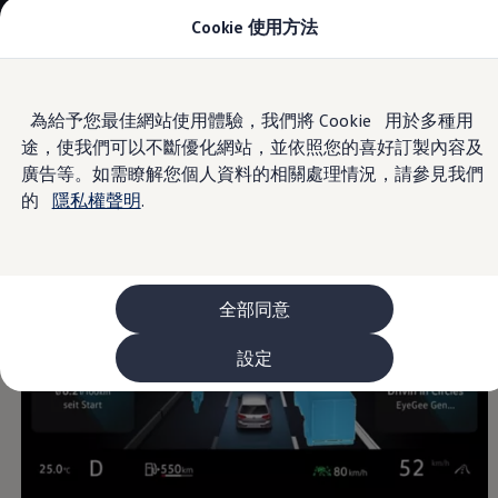
Cookie 使用方法
車款資訊
The ID.4
The ID.4 GTX
The ID.5
Skip to
Skip
The ID.5 GTX
為給予您最佳網站使用體驗，我們將 Cookie 用於多種用
main
to
The Polo
途，使我們可以不斷優化網站，並依照您的喜好訂製內容及
content
footer
Information
The new Polo GTI
The Golf
廣告等。如需瞭解您個人資料的相關處理情況，請參見我們
The Golf GTI
的
隱私權聲明
.
The Golf R
The Golf GTI
The Golf Variant
The Golf R Variant
The Touran
The T-Cross
全部同意
The all-new T-Roc
The Tiguan
設定
The Passat
購車及優惠
最新優惠
新車購車優惠
原廠認證中古車購車優惠
長期租賃優惠
原廠認證中古車 Certified Pre-Owned