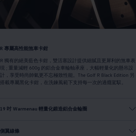
R 專屬高性能煞車卡鉗
R 獨有的絕美藍色卡鉗，雙活塞設計提供細膩且更犀利的煞車表
現 ; 重量減輕 600g 的鋁合金車輪軸承座，大幅輕量化的懸吊設
計，享受時尚帥氣更不忘極致性能。​The Golf R Black Edition 另
搭載專屬黑化卡鉗，在洗鍊風範下支持每一次的過癮駕馭。
19 吋 Warmenau 輕量化鍛造鋁合金輪圈
側翼線條