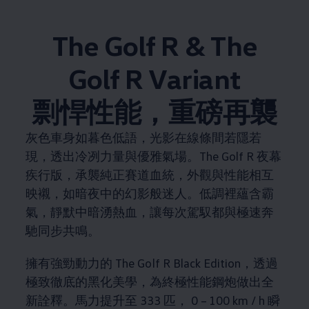
The Golf R & The
Golf R Variant​
剽悍性能，重磅再襲
灰色車身如暮色低語，光影在線條間若隱若
現，透出冷冽力量與優雅氣場。The Golf R 夜幕
疾行版，承襲純正賽道血統，外觀與性能相互
映襯，如暗夜中的幻影般迷人。低調裡蘊含霸
氣，靜默中暗湧熱血，讓每次駕馭都與極速奔
馳同步共鳴。
擁有強勁動力的 The Golf R Black Edition，透過
極致徹底的黑化美學，為終極性能鋼炮做出全
新詮釋。馬力提升至 333 匹， 0 – 100 km / h 瞬