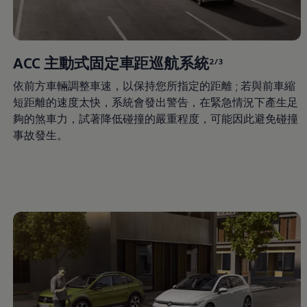
機油與油品
電池
福斯人禮遇計畫
會員專屬禮遇
行動禮遇
ACC 主動式固定車距巡航系統
2/3
MapCare 導航圖資
車主手冊下載
依前方車輛調整車速，以保持您所指定的距離 ; 若與前車縮
關於 Volkswagen
短距離的速度太快，系統會發出警告，在緊急情況下產生足
台灣福斯汽車
夠的煞車力，試著降低碰撞的嚴重程度，可能因此避免碰撞
Volkswagen AG
體驗 Volkswagen
事故發生。
品牌專區
智慧、安全與駕馭樂趣
ID. 純電生活
最新消息
經銷網絡
財務方案
關於福斯汽車財務服務
低額月付分期方案
平均月付分期方案
租賃
人才招募