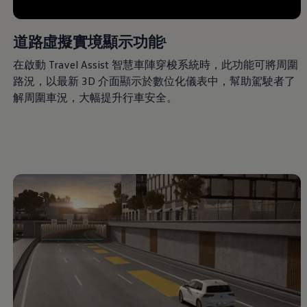
八大保證
最新優惠
車輛搜尋
道路虛擬實境顯示功能
1
愛車出售
多元移動服務
在啟動 Travel Assist 智慧車陣穿梭系統時，此功能可將周圍
長期租賃方案
福斯暢行 Volkswagen MOVE
路況，以最新 3D 介面顯示於數位化儀表中，幫助駕駛者了
企業客戶服務
解周圍車況，大幅提升行車安全。
Why Volkswagen
採購指南
企業客戶財務服務
原廠精品配件
車主服務
品質保固服務
保養與維修
保養與檢查
長里程彈性保養
維修與支援
原廠健檢服務
原廠零件與配件
外觀與內裝
電瓶
車身與漆面
引擎與底盤
輪圈與輪胎