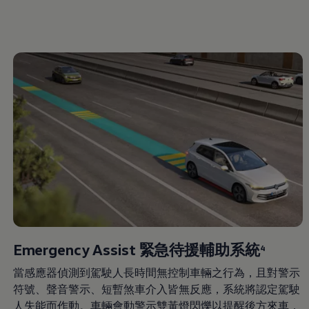
Emergency Assist 緊急待援輔助系統
4
當感應器偵測到駕駛人長時間無控制車輛之行為，且對警示
符號、聲音警示、短暫煞車介入皆無反應，系統將認定駕駛
人失能而作動。車輛會動警示雙黃燈閃爍以提醒後方來車，