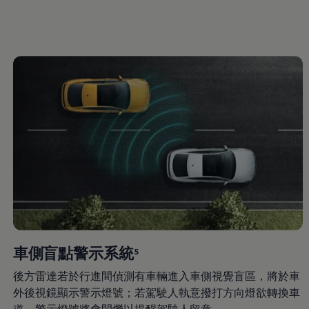
車側盲點警示系統
5
後方雷達若於行進間偵測有車輛進入車側視覺盲區，將於車
外後視鏡顯示警示燈號；若駕駛人執意撥打方向燈欲轉換車
道，警示燈號將會閃爍以提醒駕駛人留意。