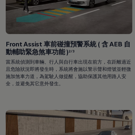
Front Assist 車前碰撞預警系統 ( 含 AEB 自
動輔助緊急煞車功能 )
2/3
當系統偵測到車輛、行人與自行車出現在前方，在距離過近
且危險狀況即將發生時，系統將會施以警示聲和燈號並輕微
施加煞車力道，為駕駛人做提醒，協助保護其他用路人安
全，並避免其它意外發生。