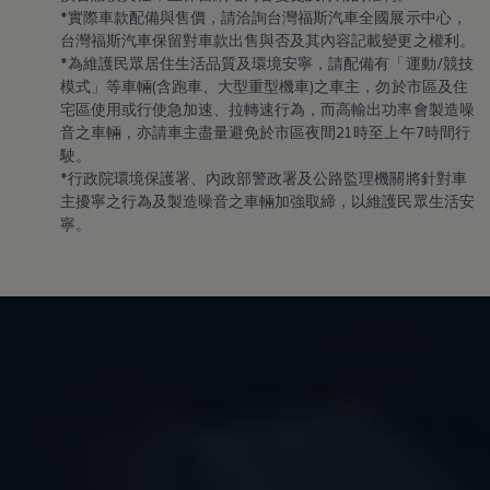
*實際車款配備與售價，請洽詢台灣福斯汽車全國展示中心，
台灣福斯汽車保留對車款出售與否及其內容記載變更之權利。
*為維護民眾居住生活品質及環境安寧，請配備有「運動/競技
模式」等車輛(含跑車、大型重型機車)之車主，勿於市區及住
宅區使用或行使急加速、拉轉速行為，而高輸出功率會製造噪
音之車輛，亦請車主盡量避免於市區夜間21時至上午7時間行
駛。
*行政院環境保護署、內政部警政署及公路監理機關將針對車
主擾寧之行為及製造噪音之車輛加強取締，以維護民眾生活安
寧。