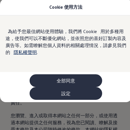
Cookie 使用方法
車款資訊
首頁
網站服務條款
The ID.4
The ID.4 GTX
The ID.5
Skip to
Skip
The ID.5 GTX
網站服務條款
為給予您最佳網站使用體驗，我們將 Cookie 用於多種用
main
to
The Polo
途，使我們可以不斷優化網站，並依照您的喜好訂製內容及
content
footer
The new Polo GTI
The Golf
廣告等。如需瞭解您個人資料的相關處理情況，請參見我們
謝謝您造訪本網站。本網站由台灣福斯股份有限公司
The Golf GTI
的
隱私權聲明
.
( 下稱為「本公司」 ) 運營。以下條款及條件 ( 簡稱
The Golf R
The Golf GTI
「本條款」 ) 構成您 ( 或稱「使用者」 ) 與本公司間關
The Golf Variant
於您使用本網站、或經由本網站造訪或存取本公司或
The Golf R Variant
關係企業營運之行動應用程式或二手車網站之具有法
The Touran
The T-Cross
全部同意
律拘束力之契約。本公司、Audi AG、Skoda MB及本
The all-new T-Roc
公司其他關係企業均屬福斯集團成員。本網站僅由本
The Tiguan
設定
公司提供，福斯集團其他成員對於本網站不承擔任何
The Passat
購車及優惠
責任。
最新優惠
新車購車優惠
您瀏覽、進入或取得本網站之任何一部分，或使用透
原廠認證中古車購車優惠
長期租賃優惠
過本網站提供之任何服務，視為您已閱讀、瞭解及接
原廠認證中古車 Certified Pre-Owned
受本條款及本公司隨時修改的條款。本網站的隱私權