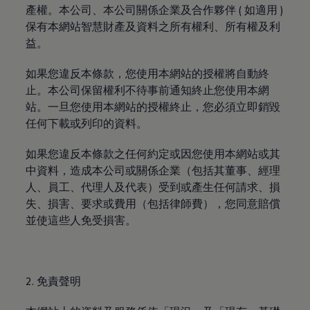
機油與油品
產權。本公司、本公司關係企業及合作夥伴 ( 如適用 )
電池
保有本網站智慧財產及資料之所有權利、所有權及利
福斯人禮遇計畫
益。
會員專屬禮遇
行動禮遇
MapCare 導航圖資
如果您違反本條款，您使用本網站的授權將自動終
車主手冊下載
止。本公司保留權利不待事前通知終止您使用本網
關於 Volkswagen
站。一旦您使用本網站的授權終止，您必須立即銷毀
台灣福斯汽車
Volkswagen AG
任何下載或列印的資料。
體驗 Volkswagen
品牌專區
如果您違反本條款之任何約定或因您使用本網站或其
智慧、安全與駕馭樂趣
ID. 純電生活
中資料，造成本公司或關係企業（包括其董事、經理
最新消息
人、員工、代理人及代表）受到或產生任何請求、損
經銷網絡
失、損害、要求或費用（包括律師費），您同意賠償
財務方案
關於福斯汽車財務服務
並使這些人免受損害。
低額月付分期方案
平均月付分期方案
租賃
人才招募
2. 免責聲明