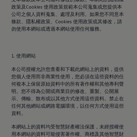
八大保證
政策及Cookies 使用政策規範本公司蒐集或您提供本
最新優惠
車輛搜尋
公司之個人資料蒐集、處理及利用。如果您不同意本
愛車出售
條款、隱私權政策、Cookies 使用政策或其修改，請
多元移動服務
勿使用本網站或透過本網站使用任何服務。
長期租賃方案
福斯暢行 Volkswagen MOVE
企業客戶服務
Why Volkswagen
採購指南
1. 使用網站
企業客戶財務服務
原廠精品配件
車主服務
本公司授權允許您查看和下載此網站上的資料，提供
品質保固服務
您個人使用而非商業性使用，您必須在這些資料的任
保養與維修
何複本上保留原始資料中的所有著作權和其他專利聲
保養與檢查
長里程彈性保養
明。您不得為公開或商業目的修改、重製、公開展
維修與支援
示、傳輸、散布或以其他方式使用這些資料。禁止在
原廠健檢服務
任何其他網站或網路電腦環境，以任何方式使用這些
原廠零件與配件
外觀與內裝
資料。
電瓶
車身與漆面
本網站上的資料均受智慧財產權法保護，未經授權使
引擎與底盤
用本網站的資料可能侵害著作權、商標及其他智慧財
輪圈與輪胎