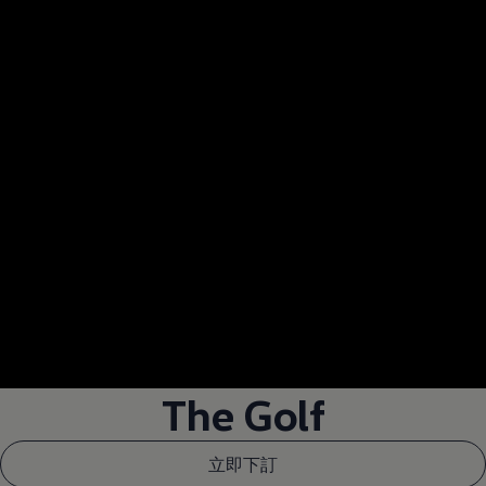
--:--
Remaining time, --:
The Golf
立即下訂