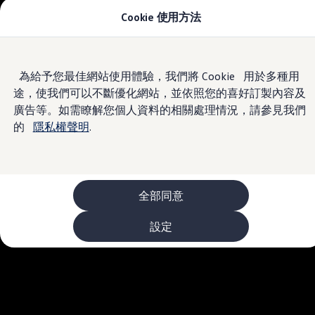
Cookie 使用方法
車款資訊
The ID.4
The ID.4 GTX
The ID.5
Skip to
Skip
The ID.5 GTX
為給予您最佳網站使用體驗，我們將 Cookie 用於多種用
main
to
The Polo
途，使我們可以不斷優化網站，並依照您的喜好訂製內容及
content
footer
The new Polo GTI
The Golf
廣告等。如需瞭解您個人資料的相關處理情況，請參見我們
The Golf GTI
的
隱私權聲明
.
The Golf R
The Golf GTI
The Golf Variant
The Golf R Variant
The Touran
The T-Cross
全部同意
The all-new T-Roc
The Tiguan
設定
The Passat
購車及優惠
最新優惠
新車購車優惠
原廠認證中古車購車優惠
長期租賃優惠
原廠認證中古車 Certified Pre-Owned