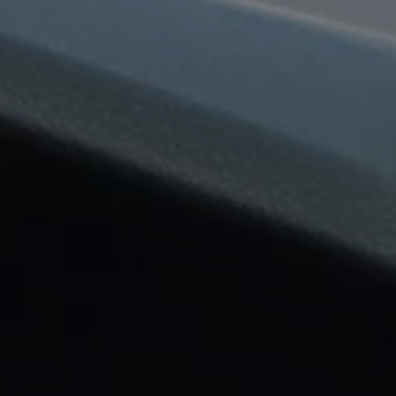
八大保證
最新優惠
車輛搜尋
愛車出售
多元移動服務
長期租賃方案
福斯暢行 Volkswagen MOVE
企業客戶服務
Why Volkswagen
採購指南
企業客戶財務服務
原廠精品配件
車主服務
品質保固服務
保養與維修
保養與檢查
長里程彈性保養
維修與支援
原廠健檢服務
原廠零件與配件
外觀與內裝
電瓶
車身與漆面
引擎與底盤
輪圈與輪胎