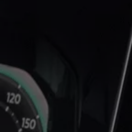
機油與油品
電池
福斯人禮遇計畫
會員專屬禮遇
行動禮遇
MapCare 導航圖資
車主手冊下載
關於 Volkswagen
台灣福斯汽車
Volkswagen AG
體驗 Volkswagen
品牌專區
智慧、安全與駕馭樂趣
ID. 純電生活
最新消息
經銷網絡
財務方案
關於福斯汽車財務服務
低額月付分期方案
平均月付分期方案
租賃
人才招募