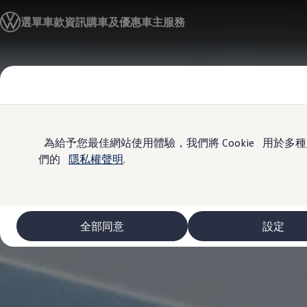
車款資訊
選單
車款資訊
購車及優惠
車主服務
The ID.4
The ID.4 GTX
The ID.5
The ID.5 GTX
Skip to
Skip
The Polo
main
to
The new Polo GTI
content
footer
The Golf
The Golf GTI
The Golf R
The Golf GTI
為給予您最佳網站使用體驗，我們將 Cookie 用
The Golf Variant
們的
隱私權聲明
.
The Golf R Variant
The Touran
The T-Cross
The all-new T-Roc
The Tiguan
全部同意
設定
The Passat
購車及優惠
最新優惠
新車購車優惠
原廠認證中古車購車優惠
長期租賃優惠
原廠認證中古車 Certified Pre-Owned