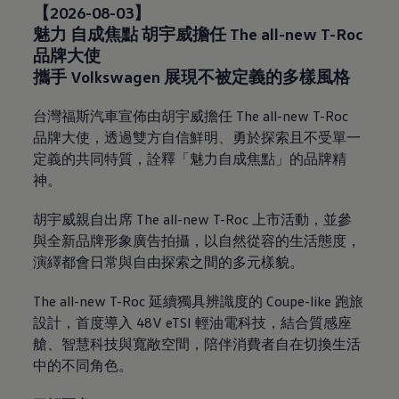
【2026-08-03】
魅力 自成焦點 胡宇威擔任 The all-new T-Roc
品牌大使
攜手
Volkswagen
展現不被定義的多樣風格
台灣福斯汽車宣佈由胡宇威擔任
The all-new T-Roc
品牌大使，透過雙方自信鮮明、勇於探索且不受單一
定義的共同特質，詮釋「魅力自成焦點」的品牌精
神。
胡宇威親自出席
The all-new T-Roc
上市活動，並參
與全新品牌形象廣告拍攝，以自然從容的生活態度，
演繹都會日常與自由探索之間的多元樣貌。
The all-new T-Roc 延續獨具辨識度的 Coupe-like 跑旅
設計，首度導入 48V eTSI 輕油電科技，結合質感座
艙、智慧科技與寬敞空間，陪伴消費者自在切換生活
中的不同角色。