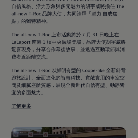
自信風格、活力形象與多元魅力的胡宇威將擔任
The
all-new T-Roc
品牌大使，共同詮釋「魅力
自成焦
點」的獨特精神。
The all-new T-Roc
上市活動將於
7
月
31
日晚上在
LaLaport
南港
1
樓中央廣場登場，品牌大使胡宇威將
驚喜現身，分享合作幕後故事，並透過互動環節與消
費者近距離交流。
The all-new T-Roc 以鮮明有型的 Coupe-like 全新斜背
跑旅設計、全面進化的智慧科技、寬敞實用的車室空
間及細膩座艙質感，展現全新世代自信有型、動靜皆
宜的多面魅力。
了解更多