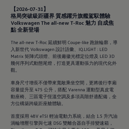
【2026-07-31】
格局突破級距疆界 質感躍升旗艦駕馭體驗
Volkswagen
The all-new T-Roc 魅力 自成焦
點 全新登場
The all-new T-Roc
延續鮮明
Coupe-like
跑旅輪廓，導
入新世代
Volkswagen
設計語彙、
IQ.LIGHT : LED
Matrix
矩陣式頭燈、前後廠徽光標定位燈及
LED 3D
幾何序列式動態尾燈，打造更具運動張力的現代化外
觀。
車身尺寸增長不僅帶來寬敞乘坐空間，更將後行李廂
容量提升至
475
公升，搭配
Varenna
運動型真皮電
動座椅、三區電子恆溫空調及多項高階舒適配備，全
方位構築跨級距座艙體驗。
首度採用
48V eTSI
輕油電動力系統，結合
1.5
升汽油
渦輪增壓引擎與七速
DSG
雙離合器自手排變速箱，