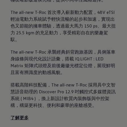
The all-new T-Roc
首次導入嶄新動力配置，
48V eTSI
輕油電動力系統賦予輕快流暢的起步和加速，實現出
色又節能的擁車體驗，透過最大馬力
150 ps
、最大扭
力
25.5 kgm
的充足動力，享受精彩自在的樂趣駕
馭。
The all-new T-Roc
承襲經典斜背跑旅基因，具俐落車
身線條與現代化設計語彙，搭載
IQ.LIGHT : LED
Matrix
矩陣式頭燈及前後廠徽光標定位燈，展現鮮明
且富有辨識度的動感風貌。
搭載高階科技配備，The all-new T-Roc 採用具中文智
慧語音助理的 Discover Pro 12.9 吋觸控式多媒體資訊
系統 ( MIB4 ) ，換上新設計軟質內裝飾版與中控架
構，構築更科技、便利和豪華的座艙感受。
了解更多