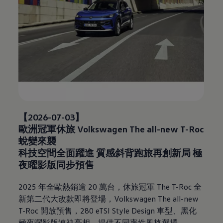
【2026-07-03】
歐洲冠軍休旅
Volkswagen
The all-new T-Roc
蛻變來襲
科技空間全面躍進 質感斜背跑旅再創新局 極
夜曜影版同步預售
2025
年全歐熱銷逾
20
萬台，休旅冠軍
The T-Roc
全
新第二代大改款即將登場，
Volkswagen
The all-new
T-Roc
開放預售，
280 eTSI Style Design
車型、黑化
極夜曜影版連袂亮相，提供不同率性風格選擇。