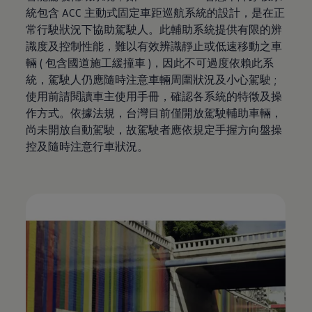
統包含 ACC 主動式固定車距巡航系統的設計，是在正
常行駛狀況下協助駕駛人。此輔助系統提供有限的辨
識度及控制性能，難以有效辨識靜止或低速移動之車
輛 ( 包含國道施工緩撞車 )，因此不可過度依賴此系
統，駕駛人仍應隨時注意車輛周圍狀況及小心駕駛 ;
使用前請閱讀車主使用手冊，確認各系統的特徵及操
作方式。依據法規，台灣目前僅開放駕駛輔助車輛，
尚未開放自動駕駛，故駕駛者應依規定手握方向盤操
控及隨時注意行車狀況。