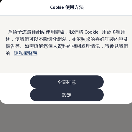
Cookie 使用方法
車款資訊
The ID.4
The ID.4 GTX
The ID.5
Skip to
Skip
The ID.5 GTX
為給予您最佳網站使用體驗，我們將 Cookie 用於多種用
main
to
The Polo
途，使我們可以不斷優化網站，並依照您的喜好訂製內容及
content
footer
The new Polo GTI
The Golf
廣告等。如需瞭解您個人資料的相關處理情況，請參見我們
The Golf GTI
的
隱私權聲明
.
The Golf R
The Golf GTI
The Golf Variant
The Golf R Variant
The Touran
The T-Cross
全部同意
The all-new T-Roc
The Tiguan
設定
The Passat
購車及優惠
最新優惠
新車購車優惠
原廠認證中古車購車優惠
長期租賃優惠
原廠認證中古車 Certified Pre-Owned