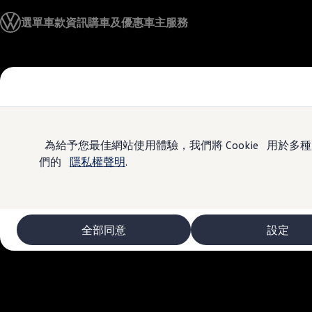
車款資訊
選單
車款資訊
購車及優惠
車主服務
The ID.4
The ID.4 GTX
The ID.5
The ID.5 GTX
Skip to
Skip
The Polo
main
to
The new Polo GTI
content
footer
The Golf
The Golf GTI
The Golf R
The Golf GTI
為給予您最佳網站使用體驗，我們將 Cookie 用
The Golf Variant
們的
隱私權聲明
.
The Golf R Variant
The Touran
The T-Cross
The all-new T-Roc
The Tiguan
全部同意
設定
The Passat
購車及優惠
最新優惠
新車購車優惠
原廠認證中古車購車優惠
長期租賃優惠
原廠認證中古車 Certified Pre-Owned