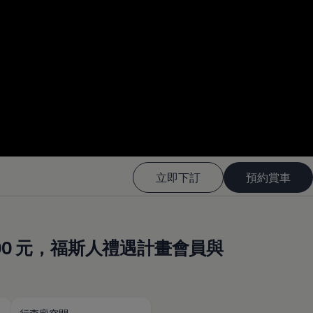
--:--
Remaining time, --:-
立即下訂
預約賞車
,000 元，福斯人禮遇計畫會員與