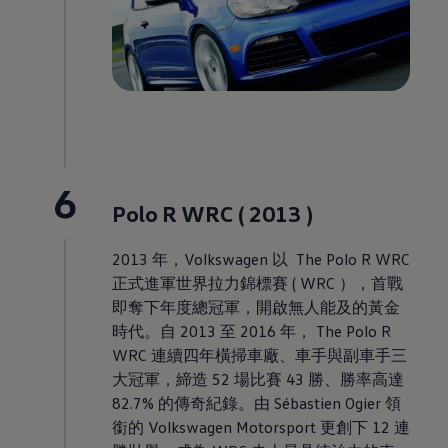
6
Polo R WRC ( 2013 )
2013 年
，
Volkswagen
以 The Polo R WRC
正式進軍世界拉力錦標賽 ( WRC ），首戰
即奪下年度總冠軍，開啟無人能及的黃金
時代。自 2013 至 2016 年， The Polo R
WRC 連續四年橫掃車廠、車手與副車手三
大冠軍，締造 52 場比賽 43 勝、勝率高達
82.7% 的傳奇紀錄。由 Sébastien Ogier 領
銜的
Volkswagen
Motorsport 更創下 12 連