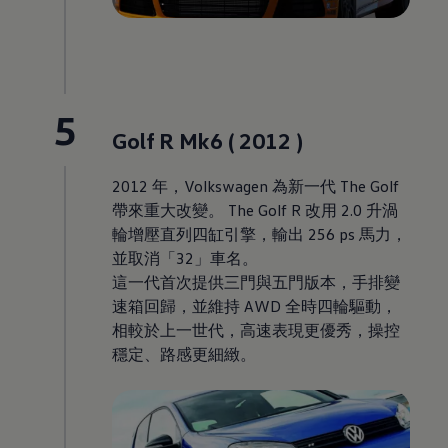
5
Golf R Mk6 ( 2012 )
2012 年
，
Volkswagen
為新一代 The Golf
帶來重大改變。 The Golf R 改用 2.0 升渦
輪增壓直列四缸引擎，輸出 256 ps 馬力，
並取消「32」車名。
這一代首次提供三門與五門版本，手排變
速箱回歸，並維持 AWD 全時四輪驅動，
相較於上一世代，高速表現更優秀，操控
穩定、路感更細緻。