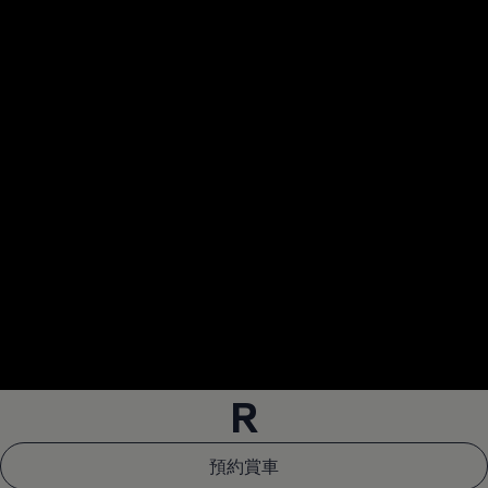
--:--
Remaining time, --:
R
預約賞車