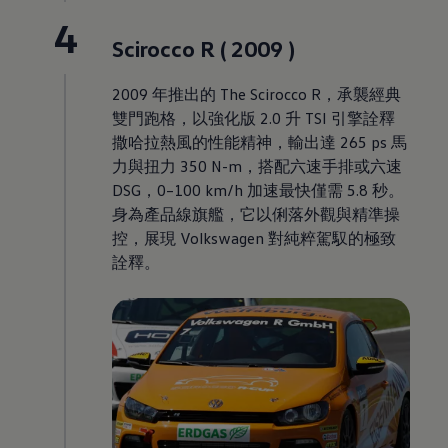
4
Scirocco R ( 2009 )
2009 年推出的 The Scirocco R，承襲經典
雙門跑格，以強化版 2.0 升 TSI 引擎詮釋
撒哈拉熱風的性能精神，輸出達 265 ps 馬
力與扭力 350 N-m，搭配六速手排或六速
DSG，0–100 km/h 加速最快僅需 5.8 秒。
身為產品線旗艦，它以俐落外觀與精準操
控，展現
Volkswagen
對純粹駕馭的極致
詮釋。