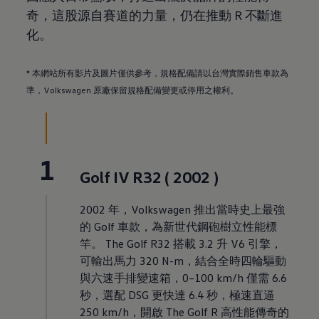
奇，這股源自賽道的力量，仍在推動 R 不斷進
化。
* 本網站所有影片及圖片僅供參考，規格配備請以台灣實際銷售車款為
準
，
Volkswagen
原廠保留規格配備變更或停用之權利。
1
Golf IV R32 ( 2002 )
2002 年
，
Volkswagen
推出當時史上最強
的 Golf 車款，為新世代鋼砲樹立性能標
竿。 The Golf R32 搭載 3.2 升 V6 引擎，
可輸出馬力 320 N-m，結合全時四輪驅動
與六速手排變速箱，0–100 km/h 僅需 6.6
秒，選配 DSG 更快達 6.4 秒，極速直逼
250 km/h，開啟 The Golf R 高性能傳奇的