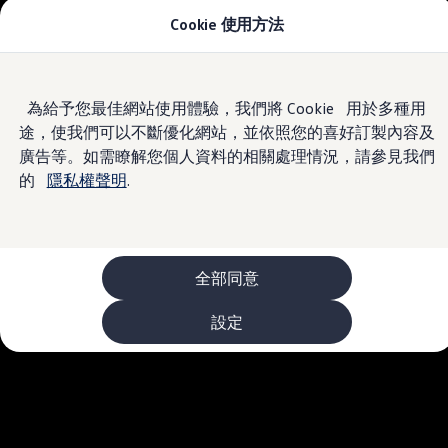
Cookie 使用方法
車款資訊
The ID.4
The ID.4 GTX
The ID.5
Skip to
Skip
The ID.5 GTX
為給予您最佳網站使用體驗，我們將 Cookie 用於多種用
main
to
The Polo
途，使我們可以不斷優化網站，並依照您的喜好訂製內容及
content
footer
The new Polo GTI
The Golf
廣告等。如需瞭解您個人資料的相關處理情況，請參見我們
The Golf GTI
的
隱私權聲明
.
The Golf R
The Golf GTI
The Golf Variant
The Golf R Variant
The Touran
The T-Cross
全部同意
The all-new T-Roc
The Tiguan
設定
The Passat
購車及優惠
最新優惠
新車購車優惠
原廠認證中古車購車優惠
長期租賃優惠
原廠認證中古車 Certified Pre-Owned