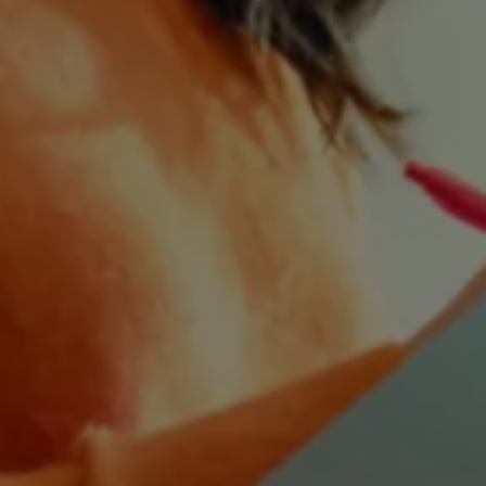
機油與油品
電池
福斯人禮遇計畫
會員專屬禮遇
行動禮遇
MapCare 導航圖資
車主手冊下載
關於 Volkswagen
台灣福斯汽車
Volkswagen AG
體驗 Volkswagen
品牌專區
智慧、安全與駕馭樂趣
ID. 純電生活
最新消息
經銷網絡
財務方案
關於福斯汽車財務服務
低額月付分期方案
平均月付分期方案
租賃
人才招募