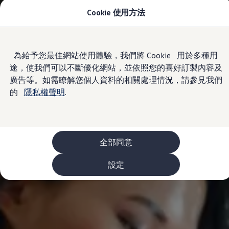
Cookie 使用方法
車款資訊
The ID.4
The ID.4 GTX
The ID.5
Skip to
Skip
The ID.5 GTX
為給予您最佳網站使用體驗，我們將 Cookie 用於多種用
main
to
The Polo
途，使我們可以不斷優化網站，並依照您的喜好訂製內容及
content
footer
The new Polo GTI
The Golf
廣告等。如需瞭解您個人資料的相關處理情況，請參見我們
The Golf GTI
的
隱私權聲明
.
The Golf R
The Golf GTI
The Golf Variant
The Golf R Variant
The Touran
The T-Cross
全部同意
The all-new T-Roc
The Tiguan
設定
The Passat
購車及優惠
最新優惠
新車購車優惠
原廠認證中古車購車優惠
長期租賃優惠
原廠認證中古車 Certified Pre-Owned