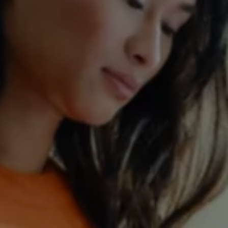
八大保證
最新優惠
車輛搜尋
愛車出售
多元移動服務
長期租賃方案
福斯暢行 Volkswagen MOVE
企業客戶服務
Why Volkswagen
採購指南
企業客戶財務服務
原廠精品配件
車主服務
品質保固服務
保養與維修
保養與檢查
長里程彈性保養
維修與支援
原廠健檢服務
原廠零件與配件
外觀與內裝
電瓶
車身與漆面
引擎與底盤
輪圈與輪胎