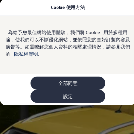
Cookie 使用方法
車款資訊
The ID.4
The ID.4 GTX
The ID.5
Skip to
Skip
The ID.5 GTX
為給予您最佳網站使用體驗，我們將 Cookie 用於多種用
main
to
The Polo
途，使我們可以不斷優化網站，並依照您的喜好訂製內容及
content
footer
The new Polo GTI
The Golf
廣告等。如需瞭解您個人資料的相關處理情況，請參見我們
The Golf GTI
的
隱私權聲明
.
The Golf R
The Golf GTI
The Golf Variant
The Golf R Variant
The Touran
The T-Cross
全部同意
The all-new T-Roc
The Tiguan
設定
The Passat
購車及優惠
最新優惠
新車購車優惠
原廠認證中古車購車優惠
長期租賃優惠
原廠認證中古車 Certified Pre-Owned