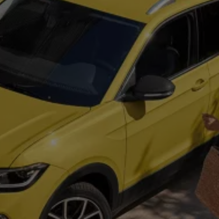
八大保證
最新優惠
車輛搜尋
愛車出售
多元移動服務
長期租賃方案
福斯暢行 Volkswagen MOVE
企業客戶服務
Why Volkswagen
採購指南
企業客戶財務服務
原廠精品配件
車主服務
品質保固服務
保養與維修
保養與檢查
長里程彈性保養
維修與支援
原廠健檢服務
原廠零件與配件
外觀與內裝
電瓶
車身與漆面
引擎與底盤
輪圈與輪胎