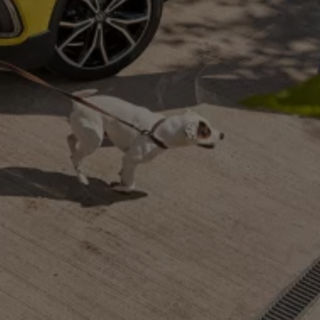
機油與油品
電池
福斯人禮遇計畫
會員專屬禮遇
行動禮遇
MapCare 導航圖資
車主手冊下載
關於 Volkswagen
台灣福斯汽車
Volkswagen AG
體驗 Volkswagen
品牌專區
智慧、安全與駕馭樂趣
ID. 純電生活
最新消息
經銷網絡
財務方案
關於福斯汽車財務服務
低額月付分期方案
平均月付分期方案
租賃
人才招募