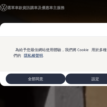
車款資訊
選單
車款資訊
購車及優惠
車主服務
The ID.4
The ID.4 GTX
The ID.5
The ID.5 GTX
Skip to
Skip
The Polo
main
to
The new Polo GTI
content
footer
The Golf
The Golf GTI
The Golf R
The Golf GTI
為給予您最佳網站使用體驗，我們將 Cookie 用
The Golf Variant
們的
隱私權聲明
.
The Golf R Variant
The Touran
The T-Cross
The all-new T-Roc
The Tiguan
全部同意
設定
The Passat
購車及優惠
最新優惠
新車購車優惠
原廠認證中古車購車優惠
長期租賃優惠
原廠認證中古車 Certified Pre-Owned