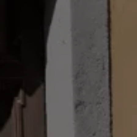
八大保證
最新優惠
車輛搜尋
愛車出售
多元移動服務
長期租賃方案
福斯暢行 Volkswagen MOVE
企業客戶服務
Why Volkswagen
採購指南
企業客戶財務服務
原廠精品配件
車主服務
品質保固服務
保養與維修
保養與檢查
長里程彈性保養
維修與支援
原廠健檢服務
原廠零件與配件
外觀與內裝
電瓶
車身與漆面
引擎與底盤
輪圈與輪胎