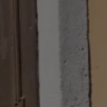
機油與油品
電池
福斯人禮遇計畫
會員專屬禮遇
行動禮遇
MapCare 導航圖資
車主手冊下載
關於 Volkswagen
台灣福斯汽車
Volkswagen AG
體驗 Volkswagen
品牌專區
智慧、安全與駕馭樂趣
ID. 純電生活
最新消息
經銷網絡
財務方案
關於福斯汽車財務服務
低額月付分期方案
平均月付分期方案
租賃
人才招募