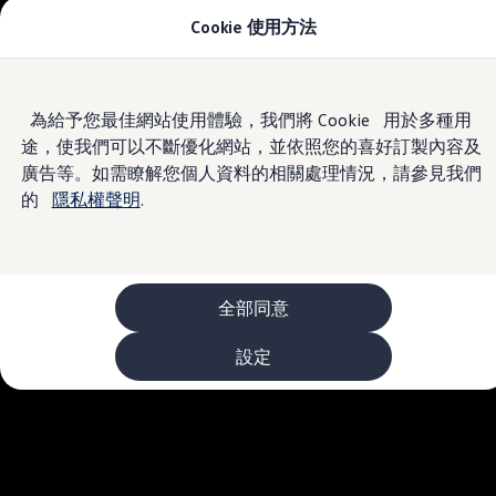
Cookie 使用方法
車款資訊
The ID.4
The ID.4 GTX
The ID.5
Skip to
Skip
The ID.5 GTX
為給予您最佳網站使用體驗，我們將 Cookie 用於多種用
main
to
The Polo
途，使我們可以不斷優化網站，並依照您的喜好訂製內容及
content
footer
The new Polo GTI
The Golf
廣告等。如需瞭解您個人資料的相關處理情況，請參見我們
The Golf GTI
的
隱私權聲明
.
The Golf R
The Golf GTI
The Golf Variant
The Golf R Variant
The Touran
The T-Cross
全部同意
The all-new T-Roc
The Tiguan
設定
The Passat
購車及優惠
最新優惠
新車購車優惠
原廠認證中古車購車優惠
長期租賃優惠
原廠認證中古車 Certified Pre-Owned