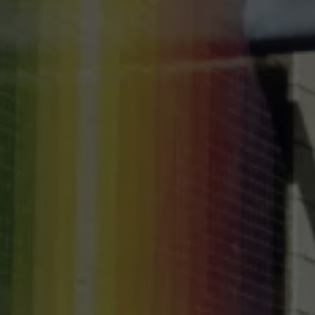
機油與油品
電池
福斯人禮遇計畫
會員專屬禮遇
行動禮遇
MapCare 導航圖資
車主手冊下載
關於 Volkswagen
台灣福斯汽車
Volkswagen AG
體驗 Volkswagen
品牌專區
智慧、安全與駕馭樂趣
ID. 純電生活
最新消息
經銷網絡
財務方案
關於福斯汽車財務服務
低額月付分期方案
平均月付分期方案
租賃
人才招募