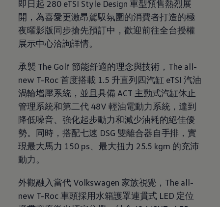
即日起 280 eTSI Style Design 車型預售熱烈展
開，為喜愛更激昂駕馭氛圍的消費者打造的極
夜曜影版同步搶先預訂中，歡迎前往全台授權
展示中心洽詢詳情。
承襲 The Golf 節能舒適的理念與技術，The all-
new T-Roc 首度搭載 1.5 升直列四汽缸 eTSI 汽油
渦輪增壓系統，並且具備 ACT 主動式汽缸休止
管理系統和第二代 48V 輕油電動力系統，達到
降低噪音、強化起步動力和減少油耗的絕佳優
勢。同時，搭配七速 DSG 雙離合器自手排，實
現最大馬力 150 ps、最大扭力 25.5 kgm 的充沛
動力。
外觀融入當代
Volkswagen
家族視覺，The all-
new T-Roc 車頭採用水箱護罩連貫式 LED 定位
燈貫穿廠徽光標定位燈，結合 IQ.LIGHT : LED