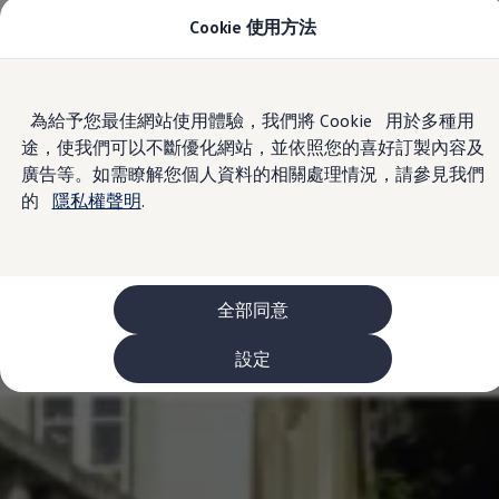
Cookie 使用方法
車款資訊
The ID.4
The ID.4 GTX
The ID.5
Skip to
Skip
The ID.5 GTX
為給予您最佳網站使用體驗，我們將 Cookie 用於多種用
main
to
The Polo
途，使我們可以不斷優化網站，並依照您的喜好訂製內容及
content
footer
The new Polo GTI
The Golf
廣告等。如需瞭解您個人資料的相關處理情況，請參見我們
The Golf GTI
的
隱私權聲明
.
The Golf R
The Golf GTI
The Golf Variant
The Golf R Variant
The Touran
The T-Cross
全部同意
The all-new T-Roc
The Tiguan
設定
The Passat
購車及優惠
最新優惠
新車購車優惠
原廠認證中古車購車優惠
長期租賃優惠
原廠認證中古車 Certified Pre-Owned