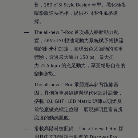
售，
280 eTSI Style Design
車型、黑化極夜
曜影版連袂亮相，提供不同率性風格選
擇。
The all-new T-Roc
首次導入嶄新動力配
置，
48V eTSI
輕油電動力系統賦予輕快流
暢的起步和加速，實現出色又節能的擁車
體驗，透過最大馬力
150 ps
、最大扭
力
25.5 kgm
的充足動力，享受精彩自在的
樂趣駕馭。
The all-new T-Roc
承襲經典斜背跑旅基
因，具俐落車身線條與現代化設計語彙，
搭載
IQ.LIGHT : LED Matrix
矩陣式頭燈及
前後廠徽光標定位燈，展現鮮明且富有辨
識度的動感風貌。
搭載高階科技配備，The all-new T-Roc 採
用具中文智慧語音助理的 Discover Pro