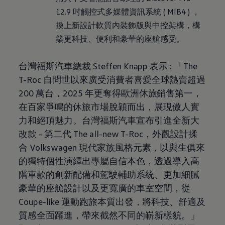
12.9 吋觸控式多媒體資訊系統 ( MIB4 ) ，
換上新設計軟質內裝飾版與中控架構，構
築更科技、便利和豪華的座艙感受。
台灣福斯汽車總裁 Steffen Knapp 表示 : 「The
T-Roc 自問世以來廣受消費者喜愛全球熱賣超過
200 萬台，2025 年更奪得歐洲休旅銷售第一，
在百家爭鳴的休旅市場脫穎而出，展現傲人實
力和絕頂魅力。台灣福斯汽車宣布引進全新大
改款 - 第二代 The all-new T-Roc，外觀設計揉
合
Volkswagen
現代家族風格元素，以與生俱來
的獨特個性演繹出專屬自信本色，透過導入高
階車款的創新配備和駕駛輔助系統、更加細膩
豪華的座艙設計以及更寬廣的車室空間，從
Coupe-like 運動跑旅本質出發，將科技、舒適及
質感全面躍進，帶來截然不同的嶄新樣貌。」