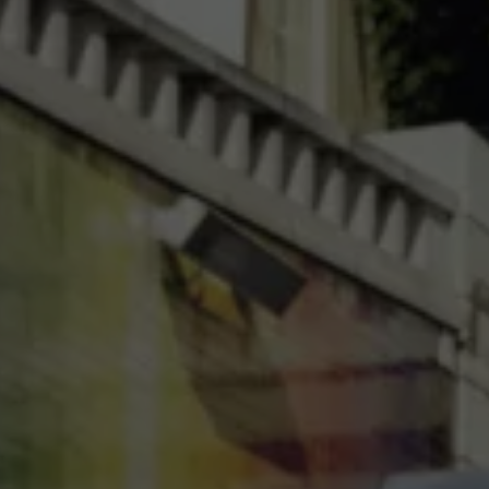
八大保證
最新優惠
車輛搜尋
愛車出售
多元移動服務
長期租賃方案
福斯暢行 Volkswagen MOVE
企業客戶服務
Why Volkswagen
採購指南
企業客戶財務服務
原廠精品配件
車主服務
品質保固服務
保養與維修
保養與檢查
長里程彈性保養
維修與支援
原廠健檢服務
原廠零件與配件
外觀與內裝
電瓶
車身與漆面
引擎與底盤
輪圈與輪胎