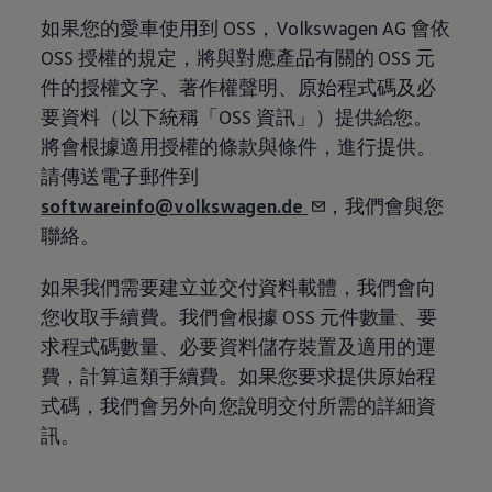
八大保證
如果您的愛車使用到 OSS
，
Volkswagen
AG 會依
最新優惠
車輛搜尋
OSS 授權的規定，將與對應產品有關的 OSS 元
愛車出售
件的授權文字、著作權聲明、原始程式碼及必
多元移動服務
長期租賃方案
要資料（以下統稱「OSS 資訊」）提供給您。
福斯暢行 Volkswagen MOVE
將會根據適用授權的條款與條件，進行提供。
企業客戶服務
Why Volkswagen
請傳送電子郵件到
採購指南
softwareinfo@volkswagen.de
，我們會與您
企業客戶財務服務
原廠精品配件
聯絡。
車主服務
品質保固服務
如果我們需要建立並交付資料載體，我們會向
保養與維修
保養與檢查
您收取手續費。我們會根據 OSS 元件數量、要
長里程彈性保養
求程式碼數量、必要資料儲存裝置及適用的運
維修與支援
原廠健檢服務
費，計算這類手續費。如果您要求提供原始程
原廠零件與配件
式碼，我們會另外向您說明交付所需的詳細資
外觀與內裝
電瓶
訊。
車身與漆面
引擎與底盤
輪圈與輪胎