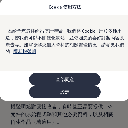
Cookie 使用方法
車款資訊
首頁
開源軟體資訊
The ID.4
The ID.4 GTX
The ID.5
Skip to
Skip
The ID.5 GTX
開源軟體資訊
為給予您最佳網站使用體驗，我們將 Cookie 用於多種用
main
to
The Polo
途，使我們可以不斷優化網站，並依照您的喜好訂製內容及
content
footer
The new Polo GTI
The Golf
廣告等。如需瞭解您個人資料的相關處理情況，請參見我們
在開發產品的過程中
，
Volkswagen
AG 也會使
The Golf GTI
的
隱私權聲明
.
The Golf R
用以開源軟體 (OSS) 形式發佈的軟體元件。OSS
The Golf GTI
的定義為，在符合對應授權條件 (OSS 授權) 的
The Golf Variant
The Golf R Variant
前提下，軟體開發者免費供大眾使用的軟體，
The Touran
且該軟體可由其被授權者（如
The T-Cross
全部同意
The all-new T-Roc
Volkswagen
AG）發佈。
The Tiguan
設定
The Passat
部分適用的授權要求我們提供授權文字、著作
購車及優惠
最新優惠
權聲明給對應接收者，有時甚至需要提供 OSS
新車購車優惠
元件的原始程式碼和其他必要資料，以及相關
原廠認證中古車購車優惠
長期租賃優惠
衍生作品（若適用）。
原廠認證中古車 Certified Pre-Owned