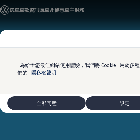
車款資訊
選單
車款資訊
購車及優惠
車主服務
The ID.4
The ID.4 GTX
The ID.5
The ID.5 GTX
Skip to
Skip
The Polo
main
to
The new Polo GTI
content
footer
The Golf
The Golf GTI
The Golf R
The Golf GTI
為給予您最佳網站使用體驗，我們將 Cookie 用
The Golf Variant
們的
隱私權聲明
.
The Golf R Variant
The Touran
The T-Cross
The all-new T-Roc
The Tiguan
全部同意
設定
The Passat
購車及優惠
最新優惠
新車購車優惠
原廠認證中古車購車優惠
長期租賃優惠
原廠認證中古車 Certified Pre-Owned