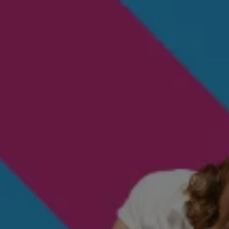
機油與油品
電池
福斯人禮遇計畫
會員專屬禮遇
行動禮遇
MapCare 導航圖資
車主手冊下載
關於 Volkswagen
台灣福斯汽車
Volkswagen AG
體驗 Volkswagen
品牌專區
智慧、安全與駕馭樂趣
ID. 純電生活
最新消息
經銷網絡
財務方案
關於福斯汽車財務服務
低額月付分期方案
平均月付分期方案
租賃
人才招募