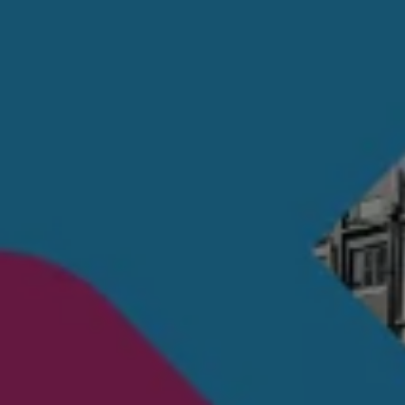
八大保證
最新優惠
車輛搜尋
愛車出售
多元移動服務
長期租賃方案
福斯暢行 Volkswagen MOVE
企業客戶服務
Why Volkswagen
採購指南
企業客戶財務服務
原廠精品配件
車主服務
品質保固服務
保養與維修
保養與檢查
長里程彈性保養
維修與支援
原廠健檢服務
原廠零件與配件
外觀與內裝
電瓶
車身與漆面
引擎與底盤
輪圈與輪胎