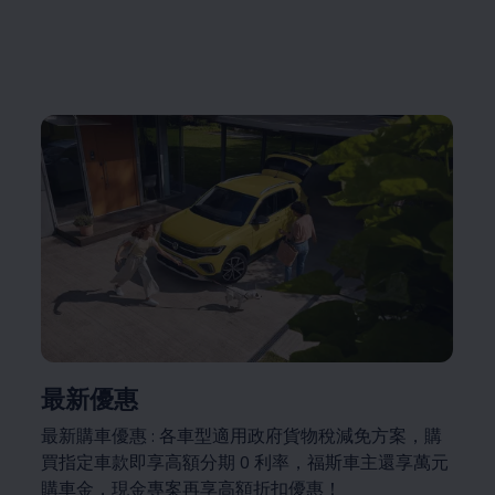
最新優惠
最新購車優惠 : 各車型適用政府貨物稅減免方案，購
買指定車款即享高額分期 0 利率，福斯車主還享萬元
購車金，現金專案再享高額折扣優惠！