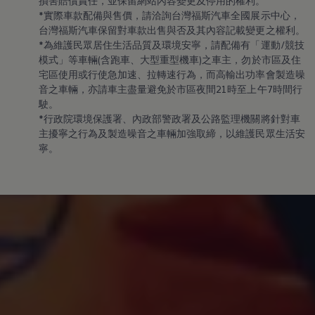
損害賠償責任，並保留網站內容變更及停用的權利。
機油與油品
*實際車款配備與售價，請洽詢台灣福斯汽車全國展示中心，
電池
台灣福斯汽車保留對車款出售與否及其內容記載變更之權利。
福斯人禮遇計畫
會員專屬禮遇
*為維護民眾居住生活品質及環境安寧，請配備有「運動/競技
行動禮遇
模式」等車輛(含跑車、大型重型機車)之車主，勿於市區及住
MapCare 導航圖資
宅區使用或行使急加速、拉轉速行為，而高輸出功率會製造噪
車主手冊下載
音之車輛，亦請車主盡量避免於市區夜間21時至上午7時間行
關於 Volkswagen
駛。
台灣福斯汽車
*行政院環境保護署、內政部警政署及公路監理機關將針對車
Volkswagen AG
體驗 Volkswagen
主擾寧之行為及製造噪音之車輛加強取締，以維護民眾生活安
品牌專區
寧。
智慧、安全與駕馭樂趣
ID. 純電生活
最新消息
經銷網絡
財務方案
關於福斯汽車財務服務
低額月付分期方案
平均月付分期方案
租賃
人才招募