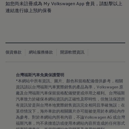
八大保證
如您尚未註冊成為 My
Volkswagen
App 會員，請點擊以上
最新優惠
連結進行線上預約保養
車輛搜尋
愛車出售
多元移動服務
長期租賃方案
福斯暢行 Volkswagen MOVE
企業客戶服務
Why Volkswagen
採購指南
個資條款
網站服務條款
開源軟體資訊
企業客戶財務服務
原廠精品配件
車主服務
品質保固服務
保養與維修
台灣福斯汽車免責保護聲明
保養與檢查
*本網站中所有資訊、圖片、顏色和規格配備僅供參考，相關
長里程彈性保養
資訊請以台灣福斯汽車實際銷售的產品為準
，
Volkswagen
原
維修與支援
廠及台灣福斯汽車保留規格配備變更或停用之權利。台灣福斯
原廠健檢服務
汽車致力於確保本網站資訊的正確性及即時性，但無法保證所
原廠零件與配件
有資訊皆是與台灣本地實際銷售資訊完全相同且準確無誤；在
外觀與內裝
電瓶
某些情況下，海外車款的相關圖片亦可能被使用於本網站內作
車身與漆面
為參考。對於本網站內所有內容，不論Volkswagen AG 或台灣
引擎與底盤
福斯汽車，均不承擔造訪或使用本網站內容所造成的任何形式
輪圈與輪胎