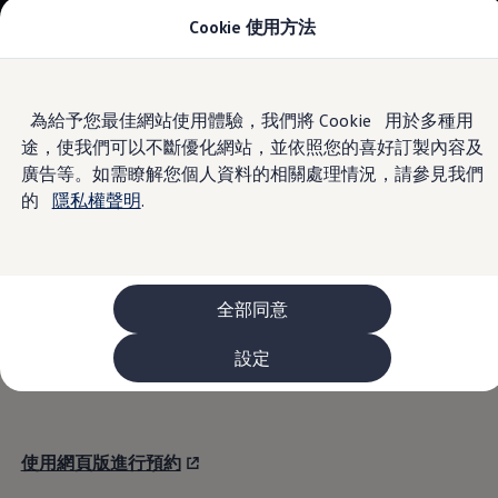
Cookie 使用方法
車款資訊
The ID.4
The ID.4 GTX
The ID.5
Skip to
Skip
The ID.5 GTX
為給予您最佳網站使用體驗，我們將 Cookie 用於多種用
main
to
The Polo
線上預約保養
途，使我們可以不斷優化網站，並依照您的喜好訂製內容及
content
footer
The new Polo GTI
The Golf
廣告等。如需瞭解您個人資料的相關處理情況，請參見我們
The Golf GTI
的
隱私權聲明
.
The Golf R
The Golf GTI
The Golf Variant
使用 My
Volkswagen
App 進行預約
The Golf R Variant
The Touran
The T-Cross
全部同意
如您已註冊成為 My
Volkswagen
App 會員，請點擊以上連
The all-new T-Roc
結開啟 App 進行線上預約保養
The Tiguan
設定
The Passat
購車及優惠
最新優惠
新車購車優惠
原廠認證中古車購車優惠
使用網頁版進行預約
長期租賃優惠
原廠認證中古車 Certified Pre-Owned