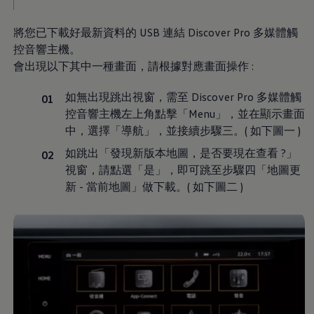
機油與油品
電池
將您已下載好最新資料的 USB 連結 Discover Pro 多媒體觸
福斯人禮遇計畫
會員專屬禮遇
控音響主機。
行動禮遇
會出現以下其中一種畫面，請根據對應畫面操作 :
MapCare 導航圖資
車主手冊下載
關於 Volkswagen
如無出現跳出視窗，需至
Discover Pro 多媒體觸
台灣福斯汽車
控音響主機左上角點擊「Menu」，並在顯示畫面
Volkswagen AG
中，選擇「導航」，並接續步驟三。( 如下圖一 )
體驗 Volkswagen
品牌專區
如跳出「發現新版本地圖，是否要現在查看 ?」
智慧、安全與駕馭樂趣
視窗，請點選「是」，即可跳至步驟四「地圖更
ID. 純電生活
最新消息
新 - 當前地圖」做下載。( 如下圖二 )
經銷網絡
財務方案
關於福斯汽車財務服務
低額月付分期方案
平均月付分期方案
租賃
人才招募