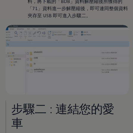
料，將下載的「BDB」資料解壓縮後所獲得的
八大保證
最新優惠
「71」資料進一步解壓縮後，即可連同整個資料
車輛搜尋
夾存至 USB 即可進入步驟二。
愛車出售
多元移動服務
長期租賃方案
福斯暢行 Volkswagen MOVE
企業客戶服務
Why Volkswagen
採購指南
企業客戶財務服務
原廠精品配件
車主服務
品質保固服務
保養與維修
保養與檢查
長里程彈性保養
維修與支援
原廠健檢服務
原廠零件與配件
步驟二 : 連結您的愛
外觀與內裝
電瓶
車
車身與漆面
引擎與底盤
輪圈與輪胎