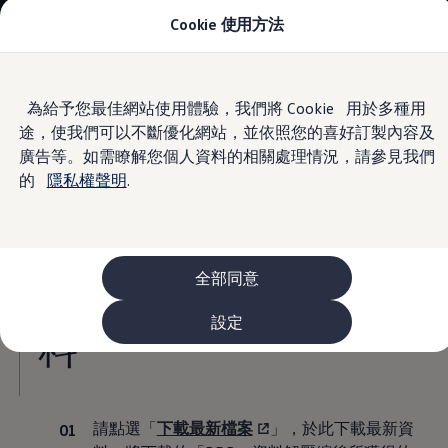
Cookie 使用方法
車款資訊
The ID.4
The ID.4 GTX
The ID.5
Skip to
Skip
The ID.5 GTX
為給予您最佳網站使用體驗，我們將 Cookie 用於多種用
main
to
The Polo
途，使我們可以不斷優化網站，並依照您的喜好訂製內容及
content
footer
Information
The new Polo GTI
The Golf
廣告等。如需瞭解您個人資料的相關處理情況，請參見我們
The Golf GTI
的
隱私權聲明
.
The Golf R
The Golf GTI
步驟說明
The Golf Variant
The Golf R Variant
The Touran
The T-Cross
全部同意
步驟一 : 下載最新資
The all-new T-Roc
The Tiguan
設定
The Passat
料
購車及優惠
最新優惠
新車購車優惠
原廠認證中古車購車優惠
長期租賃優惠
請點選「
下載最新檔案
」，於此下載最新資
原廠認證中古車 Certified Pre-Owned