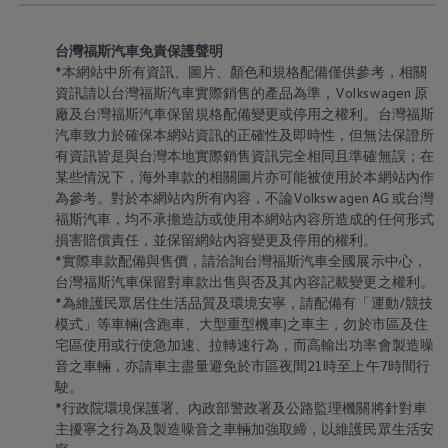
台灣福斯汽車免責保護聲明
*本網站中所有資訊、圖片、顏色和規格配備僅供參考，相關
資訊請以台灣福斯汽車實際銷售的產品為準
，
Volkswagen
原
廠及台灣福斯汽車保留規格配備變更或停用之權利。台灣福斯
汽車致力於確保本網站資訊的正確性及即時性，但無法保證所
有資訊皆是與台灣本地實際銷售資訊完全相同且準確無誤；在
某些情況下，海外車款的相關圖片亦可能被使用於本網站內作
為參考。對於本網站內所有內容，不論Volkswagen AG 或台灣
福斯汽車，均不承擔造訪或使用本網站內容所造成的任何形式
損害賠償責任，並保留網站內容變更及停用的權利。
*實際車款配備與售價，請洽詢台灣福斯汽車全國展示中心，
台灣福斯汽車保留對車款出售與否及其內容記載變更之權利。
*為維護民眾居住生活品質及環境安寧，請配備有「運動/競技
模式」等車輛(含跑車、大型重型機車)之車主，勿於市區及住
宅區使用或行使急加速、拉轉速行為，而高輸出功率會製造噪
音之車輛，亦請車主盡量避免於市區夜間21時至上午7時間行
駛。
*行政院環境保護署、內政部警政署及公路監理機關將針對車
主擾寧之行為及製造噪音之車輛加強取締，以維護民眾生活安