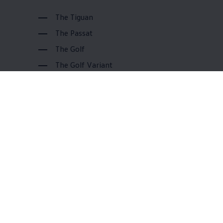
The Tiguan
The Passat
The Golf
The Golf Variant
The Golf GTI
The Golf R
The Golf R Variant
The all-new T-Roc
步驟說明
請先備妥 USB 即可下載最新導航圖資資
料。
詳細步驟
點擊下載最新檔案