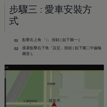
步驟三 : 愛車安裝方
式
點擊右上角 「i」 按鈕 ( 如下圖一 )
接著點擊右下角「設定」按鈕 ( 如下圖二中齒輪
圖形 )。