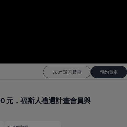
--:--
Remaining time, --:-
360° 環景賞車
預約賞車
,000 元，福斯人禮遇計畫會員與