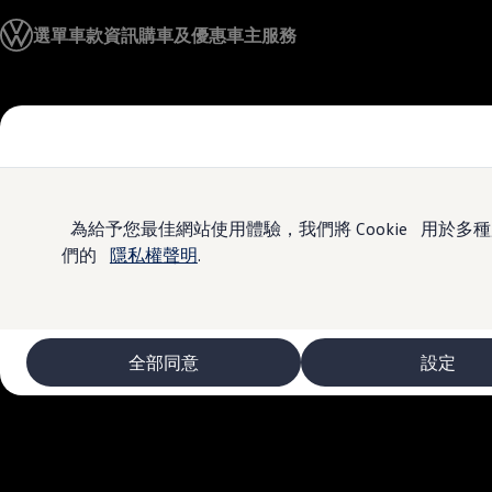
車款資訊
選單
車款資訊
購車及優惠
車主服務
The ID.4
The ID.4 GTX
The ID.5
The ID.5 GTX
Skip to
Skip
The Polo
main
to
The new Polo GTI
content
footer
The Golf
The Golf GTI
The Golf R
The Golf GTI
為給予您最佳網站使用體驗，我們將 Cookie 用
The Golf Variant
們的
隱私權聲明
.
The Golf R Variant
The Touran
The T-Cross
The all-new T-Roc
The Tiguan
全部同意
設定
The Passat
購車及優惠
最新優惠
新車購車優惠
原廠認證中古車購車優惠
長期租賃優惠
原廠認證中古車 Certified Pre-Owned