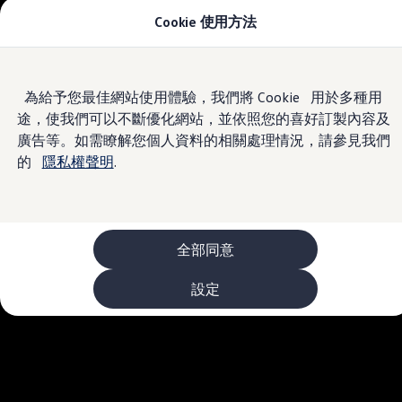
Cookie 使用方法
車款資訊
The ID.4
The ID.4 GTX
The ID.5
Skip to
Skip
The ID.5 GTX
為給予您最佳網站使用體驗，我們將 Cookie 用於多種用
main
to
The Polo
途，使我們可以不斷優化網站，並依照您的喜好訂製內容及
content
footer
The new Polo GTI
The Golf
廣告等。如需瞭解您個人資料的相關處理情況，請參見我們
The Golf GTI
的
隱私權聲明
.
The Golf R
The Golf GTI
The Golf Variant
The Golf R Variant
The Touran
The T-Cross
全部同意
The all-new T-Roc
The Tiguan
設定
The Passat
購車及優惠
最新優惠
新車購車優惠
原廠認證中古車購車優惠
長期租賃優惠
原廠認證中古車 Certified Pre-Owned