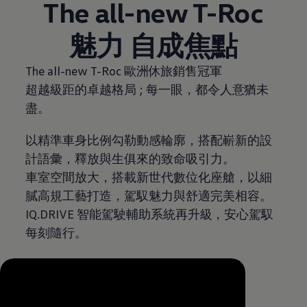
The all-new T-Roc
魅力 自成焦點
The all-new T-Roc 歐洲休旅銷售冠軍
超越級距的卓越格局 ; 每一眼，都令人意猶未
盡。
以精準車身比例勾勒動感輪廓，搭配嶄新的設
計語彙，釋放與生俱來的致命吸引力。
車室空間放大，搭載新世代數位化座艙，以細
膩高規工藝打造，駕馭魅力與舒適完美相容。
IQ.DRIVE 智能駕駛輔助系統再升級，安心駕馭
每刻隨行。