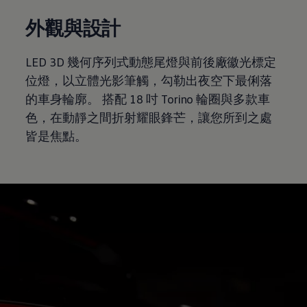
外觀與設計
LED 3D 幾何序列式動態尾燈與前後廠徽光標定
位燈，以立體光影筆觸，勾勒出夜空下最俐落
的車身輪廓。 搭配 18 吋 Torino 輪圈與多款車
色，在動靜之間折射耀眼鋒芒，讓您所到之處
皆是焦點。