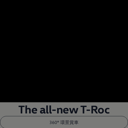
--:--
Remaining time, --:
The all-new T-Roc
360° 環景賞車