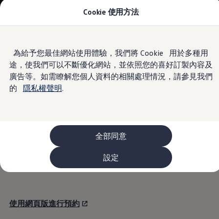
Cookie 使用方法
車款資訊
The ID.4
The ID.4 GTX
The ID.5
Skip to
Skip
The ID.5 GTX
為給予您最佳網站使用體驗，我們將 Cookie 用於多種用
main
to
The Polo
線上預約保養
途，使我們可以不斷優化網站，並依照您的喜好訂製內容及
content
footer
The new Polo GTI
The Golf
廣告等。如需瞭解您個人資料的相關處理情況，請參見我們
The Golf GTI
的
隱私權聲明
.
The Golf R
The Golf GTI
The Golf Variant
使用 My
Volkswagen
App 進行預約
The Golf R Variant
The Touran
The T-Cross
全部同意
如您已註冊成為 My
Volkswagen
App 會員，請點擊以上連
The all-new T-Roc
結開啟 App 進行線上預約保養
The Tiguan
設定
The Passat
購車及優惠
最新優惠
新車購車優惠
原廠認證中古車購車優惠
使用網頁版進行預約
長期租賃優惠
原廠認證中古車 Certified Pre-Owned