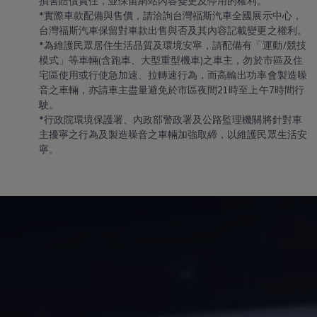
損害賠償責任，並保留網站內容變更及停用的權利。
機油與油品
*實際車款配備與售價，請洽詢台灣福斯汽車全國展示中心，
電池
台灣福斯汽車保留對車款出售與否及其內容記載變更之權利。
福斯人禮遇計畫
會員專屬禮遇
*為維護民眾居住生活品質及環境安寧，請配備有「運動/競技
行動禮遇
模式」等車輛(含跑車、大型重型機車)之車主，勿於市區及住
MapCare 導航圖資
宅區使用或行使急加速、拉轉速行為，而高輸出功率會製造噪
車主手冊下載
音之車輛，亦請車主盡量避免於市區夜間21時至上午7時間行
關於 Volkswagen
駛。
台灣福斯汽車
*行政院環境保護署、內政部警政署及公路監理機關將針對車
Volkswagen AG
體驗 Volkswagen
主擾寧之行為及製造噪音之車輛加強取締，以維護民眾生活安
品牌專區
寧。
智慧、安全與駕馭樂趣
ID. 純電生活
最新消息
經銷網絡
財務方案
關於福斯汽車財務服務
低額月付分期方案
平均月付分期方案
租賃
人才招募