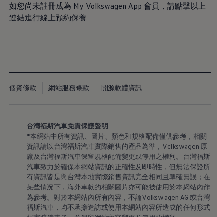
八大保證
如您尚未註冊成為 My
Volkswagen
App 會員，請點擊以上
最新優惠
連結進行線上預約保養
車輛搜尋
愛車出售
多元移動服務
長期租賃方案
福斯暢行 Volkswagen MOVE
企業客戶服務
Why Volkswagen
採購指南
個資條款
網站服務條款
開源軟體資訊
企業客戶財務服務
原廠精品配件
車主服務
品質保固服務
保養與維修
台灣福斯汽車免責保護聲明
保養與檢查
*本網站中所有資訊、圖片、顏色和規格配備僅供參考，相關
長里程彈性保養
資訊請以台灣福斯汽車實際銷售的產品為準
，
Volkswagen
原
維修與支援
廠及台灣福斯汽車保留規格配備變更或停用之權利。台灣福斯
原廠健檢服務
汽車致力於確保本網站資訊的正確性及即時性，但無法保證所
原廠零件與配件
有資訊皆是與台灣本地實際銷售資訊完全相同且準確無誤；在
外觀與內裝
電瓶
某些情況下，海外車款的相關圖片亦可能被使用於本網站內作
車身與漆面
為參考。對於本網站內所有內容，不論Volkswagen AG 或台灣
引擎與底盤
福斯汽車，均不承擔造訪或使用本網站內容所造成的任何形式
輪圈與輪胎